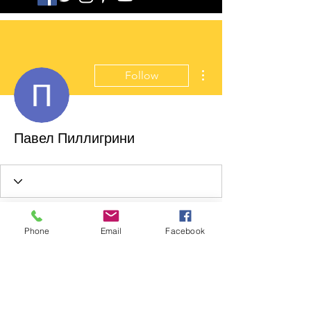
More actions
Follow
Павел Пиллигрини
Phone
Email
Facebook